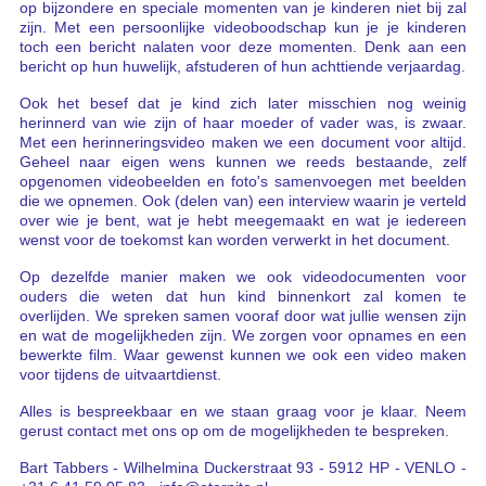
op bijzondere en speciale momenten van je kinderen niet bij zal
zijn. Met een persoonlijke videoboodschap kun je je kinderen
toch een bericht nalaten voor deze momenten. Denk aan een
bericht op hun huwelijk, afstuderen of hun achttiende verjaardag.
Ook het besef dat je kind zich later misschien nog weinig
herinnerd van wie zijn of haar moeder of vader was, is zwaar.
Met een herinneringsvideo maken we een document voor altijd.
Geheel naar eigen wens kunnen we reeds bestaande, zelf
opgenomen videobeelden en foto's samenvoegen met beelden
die we opnemen. Ook (delen van) een interview waarin je verteld
over wie je bent, wat je hebt meegemaakt en wat je iedereen
wenst voor de toekomst kan worden verwerkt in het document.
Op dezelfde manier maken we ook videodocumenten voor
ouders die weten dat hun kind binnenkort zal komen te
overlijden. We spreken samen vooraf door wat jullie wensen zijn
en wat de mogelijkheden zijn. We zorgen voor opnames en een
bewerkte film. Waar gewenst kunnen we ook een video maken
voor tijdens de uitvaartdienst.
Alles is bespreekbaar en we staan graag voor je klaar. Neem
gerust contact met ons op om de mogelijkheden te bespreken.
Bart Tabbers - Wilhelmina Duckerstraat 93 - 5912 HP - VENLO -